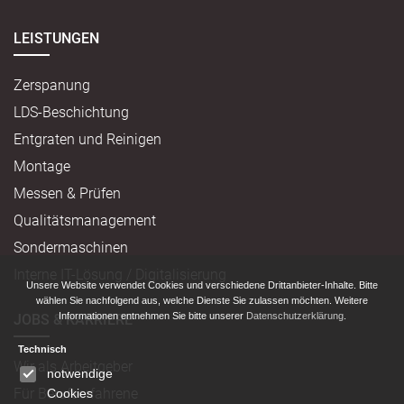
LEISTUNGEN
Zerspanung
LDS-Beschichtung
Entgraten und Reinigen
Montage
Messen & Prüfen
Qualitätsmanagement
Sondermaschinen
Interne IT-Lösung / Digitalisierung
Unsere Website verwendet Cookies und verschiedene Drittanbieter-Inhalte. Bitte
wählen Sie nachfolgend aus, welche Dienste Sie zulassen möchten. Weitere
Informationen entnehmen Sie bitte unserer
Datenschutzerklärung
.
JOBS & KARRIERE
Technisch
Wir als Arbeitgeber
notwendige
Für Berufserfahrene
Cookies